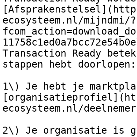
[Afsprakenstelsel](http
ecosysteem.nl/mijndmi/?
fcom_action=download_do
11758c1ed0a7bcc72e54b0e
Transaction Ready betek
stappen hebt doorlopen:

1\) Je hebt je marktpla
[organisatieprofiel](ht
ecosysteem.nl/deelnemer
2\) Je organisatie is g