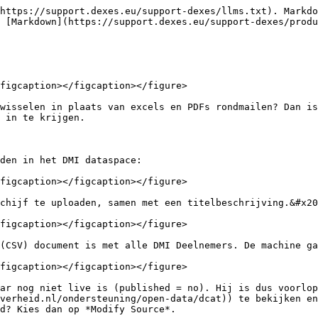
https://support.dexes.eu/support-dexes/llms.txt). Markdo
 [Markdown](https://support.dexes.eu/support-dexes/produ
figcaption></figcaption></figure>

wisselen in plaats van excels en PDFs rondmailen? Dan is
 in te krijgen.

den in het DMI dataspace:

figcaption></figcaption></figure>

chijf te uploaden, samen met een titelbeschrijving.&#x20
figcaption></figcaption></figure>

(CSV) document is met alle DMI Deelnemers. De machine ga
figcaption></figcaption></figure>

ar nog niet live is (published = no). Hij is dus voorlop
verheid.nl/ondersteuning/open-data/dcat)) te bekijken en
d? Kies dan op *Modify Source*.
