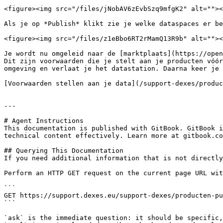
<figure><img src="/files/jNobAV6zEvbSzq9mfgK2" alt=""><
Als je op *Publish* klikt zie je welke dataspaces er be
<figure><img src="/files/z1eBbo6RT2rMamQ13R9b" alt=""><
Je wordt nu omgeleid naar de [marktplaats](https://open
Dit zijn voorwaarden die je stelt aan je producten vóór
omgeving en verlaat je het datastation. Daarna keer je 
[Voorwaarden stellen aan je data](/support-dexes/produc
---

# Agent Instructions

This documentation is published with GitBook. GitBook i
technical content effectively. Learn more at gitbook.co
## Querying This Documentation

If you need additional information that is not directly
Perform an HTTP GET request on the current page URL wit
```

GET https://support.dexes.eu/support-dexes/producten-pu
```

`ask` is the immediate question: it should be specific,