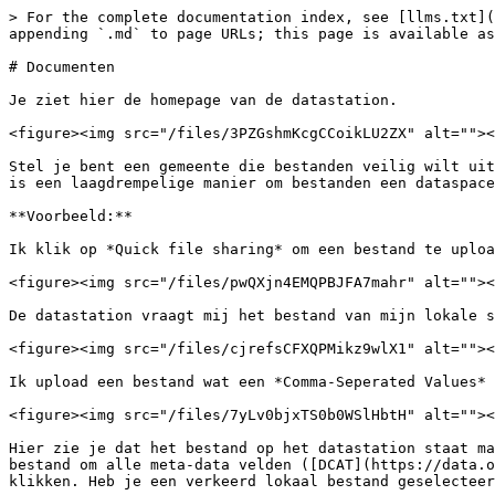
> For the complete documentation index, see [llms.txt](
appending `.md` to page URLs; this page is available as
# Documenten

Je ziet hier de homepage van de datastation.

<figure><img src="/files/3PZGshmKcgCCoikLU2ZX" alt=""><
Stel je bent een gemeente die bestanden veilig wilt uit
is een laagdrempelige manier om bestanden een dataspace
**Voorbeeld:**

Ik klik op *Quick file sharing* om een bestand te uploa
<figure><img src="/files/pwQXjn4EMQPBJFA7mahr" alt=""><
De datastation vraagt mij het bestand van mijn lokale s
<figure><img src="/files/cjrefsCFXQPMikz9wlX1" alt=""><
Ik upload een bestand wat een *Comma-Seperated Values* 
<figure><img src="/files/7yLv0bjxTS0b0WSlHbtH" alt=""><
Hier zie je dat het bestand op het datastation staat ma
bestand om alle meta-data velden ([DCAT](https://data.o
klikken. Heb je een verkeerd lokaal bestand geselecteer