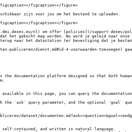
figcaption></figcaption></figure>

schikbaar zijn voor jou om het bestand te uploaden.

figcaption></figcaption></figure>

.dmi.dexes.eu/nl) om offer [policies](/support-dexes/pol
dat het gekocht mag worden. Nu word je geleid naar onze 
terug naar het datastation ter bevestiging dat je bestan
ten-publiceren/dienst.md#id-4-voorwaarden-toevoegen) gaa
s the documentation platform designed so that both human
m.

 available in this page, you can query the documentation
h the `ask` query parameter, and the optional `goal` que
bliceren/dataset/documenten.md?ask=<question>&goal=<endg
 self-contained, and written in natural language.
